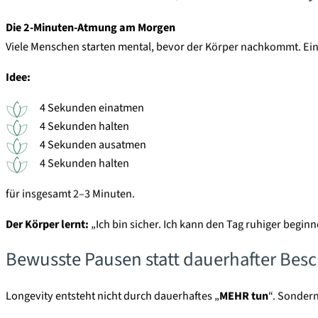
Die 2-Minuten-Atmung am Morgen
Viele Menschen starten mental, bevor der Körper nachkommt. Ein
Idee:
4 Sekunden einatmen
4 Sekunden halten
4 Sekunden ausatmen
4 Sekunden halten
für insgesamt 2–3 Minuten.
Der Körper lernt:
„Ich bin sicher. Ich kann den Tag ruhiger beginn
Bewusste Pausen statt dauerhafter Bes
Longevity entsteht nicht durch dauerhaftes „
MEHR tun
“. Sonder