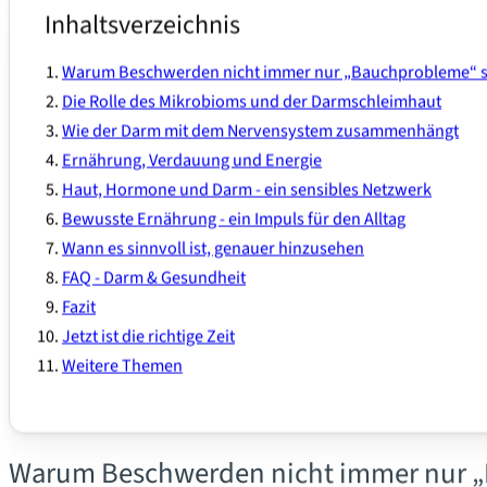
Inhaltsverzeichnis
Warum Beschwerden nicht immer nur „Bauchprobleme“ s
Die Rolle des Mikrobioms und der Darmschleimhaut
Wie der Darm mit dem Nervensystem zusammenhängt
Ernährung, Verdauung und Energie
Haut, Hormone und Darm - ein sensibles Netzwerk
Bewusste Ernährung - ein Impuls für den Alltag
Wann es sinnvoll ist, genauer hinzusehen
FAQ - Darm & Gesundheit
Fazit
Jetzt ist die richtige Zeit
Weitere Themen
Warum Beschwerden nicht immer nur 