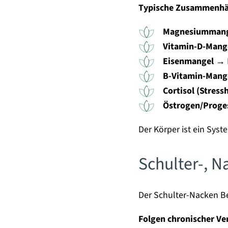
Typische Zusammenhä
Magnesiumman
Vitamin-D-Mang
Eisenmangel
→ E
B-Vitamin-Mang
Cortisol (Stres
Östrogen/Prog
Der Körper ist ein Syst
Schulter-, 
Der Schulter-Nacken Ber
Folgen chronischer V