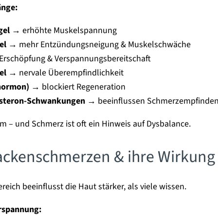
nge:
gel
→ erhöhte Muskelspannung
el
→ mehr Entzündungsneigung & Muskelschwäche
rschöpfung & Verspannungsbereitschaft
el
→ nervale Überempfindlichkeit
shormon)
→ blockiert Regeneration
esteron-Schwankungen
→ beeinflussen Schmerzempfinde
em – und Schmerz ist oft ein Hinweis auf Dysbalance.
Nackenschmerzen & ihre Wirkung 
eich beeinflusst die Haut stärker, als viele wissen.
erspannung: