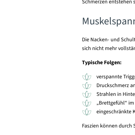
Schmerzen entstehen se
Muskelspann
Die Nacken- und Schul
sich nicht mehr vollst
Typische Folgen:
verspannte Trig
Druckschmerz am
Strahlen in Hint
„Brettgefühl“ i
eingeschränkte 
Faszien können durch S