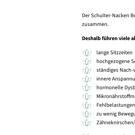
Der Schulter-Nacken Be
zusammen.
Deshalb führen viele 
lange Sitzzeiten
hochgezogene Sc
ständiges Nach-
innere Anspannun
hormonelle Dysb
Mikronährstoffmä
Fehlbelastungen 
zu wenig Beweg
Zähneknirschen/