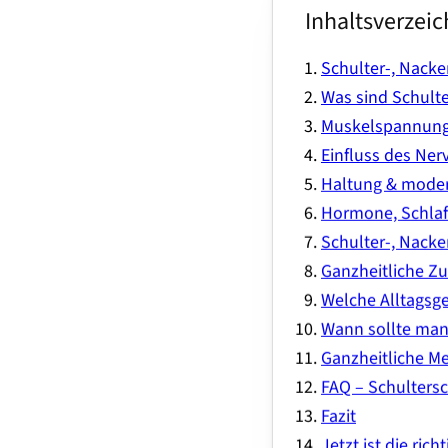
Inhaltsverzeic
Schulter-, Nack
Was sind Schult
Muskelspannung 
Einfluss des Ne
Haltung & mode
Hormone, Schlaf 
Schulter-, Nacke
Ganzheitliche 
Welche Alltagsg
Wann sollte man
Ganzheitliche M
FAQ – Schulter
Fazit
Jetzt ist die richt